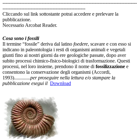
--------------------------------------------------------------------------------------
-----------------------------------------------------
Cliccando sul link sottostante potrai accedere e prelevare la
pubblicazione.
Necessario Arcobat Reader.
I fossili e la fossilizzazione. Download
Cosa sono i fossili
Il termine “fossile” deriva dal latino
foedere
, scavare e con esso si
indicano in paleontologia i resti di organismi animali e vegetali
giunti fino ai nostri giorni da ere geologiche passate, dopo aver
subito processi chimico-fisico-biologici di trasformazione. Questi
processi, nel loro insieme, prendono il nome di
fossilizzazione
e
consentono la conservazione degli organismi (Accordi,
1993).............
per proseguire nella lettura e/o stampare la
pubblicazione esegui il
Download