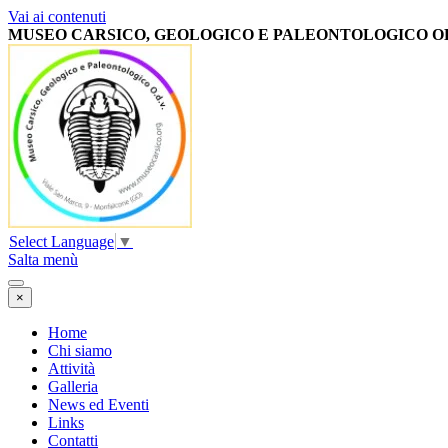
Vai ai contenuti
MUSEO CARSICO, GEOLOGICO E PALEONTOLOGICO
O
Select Language
▼
Salta menù
×
Home
Chi siamo
Attività
Galleria
News ed Eventi
Links
Contatti