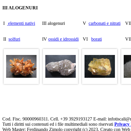
III ALOGENURI
I
elementi nativi
III alogenuri
V
carbonati e nitrati
V
II
solfuri
IV
ossidi e idrossidi
VI
borati
VI
Cod. Fisc. 90000960311. Cell.
+39 3929193127 E-mail: infotiscali@
Tutti i diritti sui contenuti ed i file multimediali sono riservati
Privacy 
Web Master: Ferdinando Zimolo copyright (c) 2023. Creato con Web