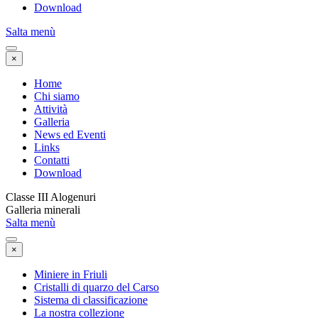
Download
Salta menù
×
Home
Chi siamo
Attività
Galleria
News ed Eventi
Links
Contatti
Download
Classe III Alogenuri
Galleria minerali
Salta menù
×
Miniere in Friuli
Cristalli di quarzo del Carso
Sistema di classificazione
La nostra collezione