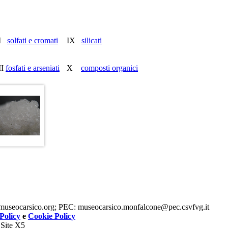
II
solfati e cromati
IX
silicati
II
fosfati e arseniati
X
composti organici
museocarsico.org; PEC: museocarsico.monfalcone@pec.csvfvg.it
Policy
e
Cookie Policy
 Site X5