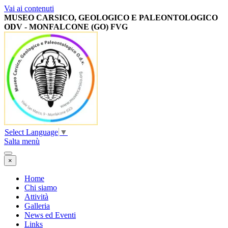
Vai ai contenuti
MUSEO CARSICO, GEOLOGICO E PALEONTOLOGICO
ODV -
MONFALCONE (GO) FVG
Select Language
▼
Salta menù
×
Home
Chi siamo
Attività
Galleria
News ed Eventi
Links