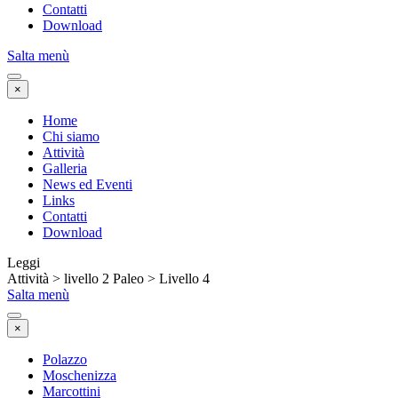
Contatti
Download
Salta menù
×
Home
Chi siamo
Attività
Galleria
News ed Eventi
Links
Contatti
Download
Leggi
Attività > livello 2 Paleo > Livello 4
Salta menù
×
Polazzo
Moschenizza
Marcottini