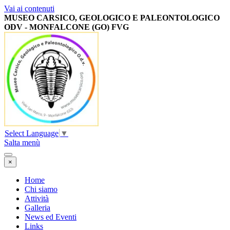
Vai ai contenuti
MUSEO CARSICO, GEOLOGICO E PALEONTOLOGICO
ODV -
MONFALCONE (GO) FVG
Select Language
▼
Salta menù
×
Home
Chi siamo
Attività
Galleria
News ed Eventi
Links