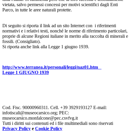
vietata, salvo permessi concessi per motivi scientifici dagli Enti
Parco, in tutte le aree naturali protette.
Di seguito si riporta il link ad un sito Internet con i riferimenti
normativi e i relativi testi, nonché le norme di riferimento particolari,
proprie di alcune Regioni italiane in merito alla raccolta di minerali e
fossili. (Consigliato).
Si riporta anche link alla Legge 1 giugno 1939.
http://www.terranea.it/personali/leggi/naz01.htm
Legge 1 GIUGNO 1939
Cod. Fisc. 90000960311. Cell.
+39 3929193127 E-mail:
infotiscali@museocarsico.org; PEC:
museocarsico.monfalcone@pec.csvfvg.it
Tutti i diritti sui contenuti ed i file multimediali sono riservati
Privacy Policy
e
Cookie Policy