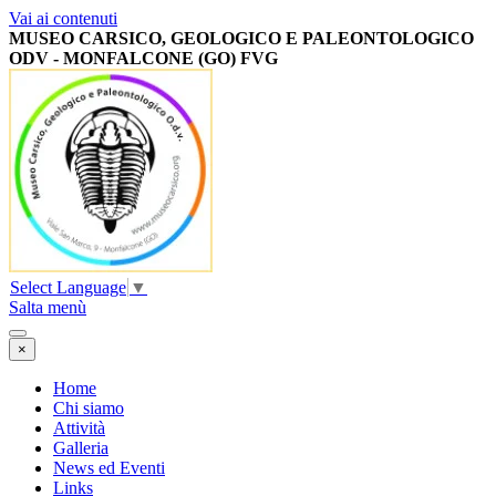
Vai ai contenuti
MUSEO CARSICO, GEOLOGICO E PALEONTOLOGICO
ODV -
MONFALCONE (GO) FVG
Select Language
▼
Salta menù
×
Home
Chi siamo
Attività
Galleria
News ed Eventi
Links