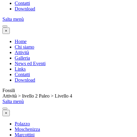
Contatti
Download
Salta menù
×
Home
Chi siamo
Attività
Galleria
News ed Eventi
Links
Contatti
Download
Fossili
Attività > livello 2 Paleo > Livello 4
Salta menù
×
Polazzo
Moschenizza
Marcottini